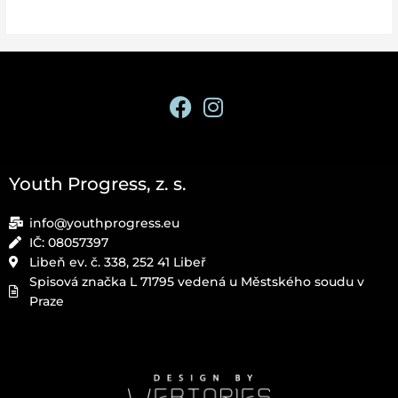
Youth Progress, z. s.
info@youthprogress.eu
IČ: 08057397​
Libeň ev. č. 338, 252 41 Libeř​
Spisová značka L 71795 vedená u Městského soudu v
Praze​